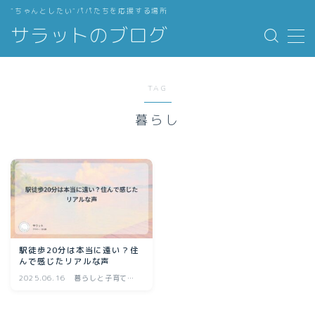
”ちゃんとしたい”パパたちを応援する場所
サラットのブログ
MENU
TAG
ブログコンセプトと自己紹介
暮らし
インプットの効率化
働き方のアップデート
暮らしと子育ての最適化
駅徒歩20分は本当に遠い？住
私のお気に入り
んで感じたリアルな声
2025.06.16
暮らしと子育ての
最適化